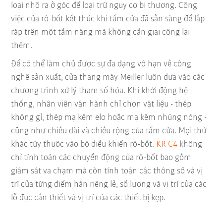
loại nhô ra ở góc để loại trừ nguy cơ bị thương. Công
việc của rô-bốt kết thúc khi tấm cửa đã sẵn sàng để lắp
ráp trên một tấm nâng mà không cần giai công lại
thêm.
Để có thể làm chủ được sự đa dạng vô hạn về công
nghệ sản xuất, cửa thang máy Meiller luôn dựa vào các
chương trình xử lý tham số hóa. Khi khởi động hệ
thống, nhân viên vận hành chỉ chọn vật liệu - thép
không gỉ, thép mạ kẽm elo hoặc mạ kẽm nhúng nóng -
cũng như chiều dài và chiều rộng của tấm cửa. Mọi thứ
khác tùy thuộc vào bộ điều khiển rô-bốt.
KR C4
không
chỉ tính toán các chuyển động của rô-bốt bao gồm
giám sát va chạm mà còn tính toán các thông số và vị
trí của từng điểm hàn riêng lẻ, số lượng và vị trí của các
lỗ đục cần thiết và vị trí của các thiết bị kẹp.