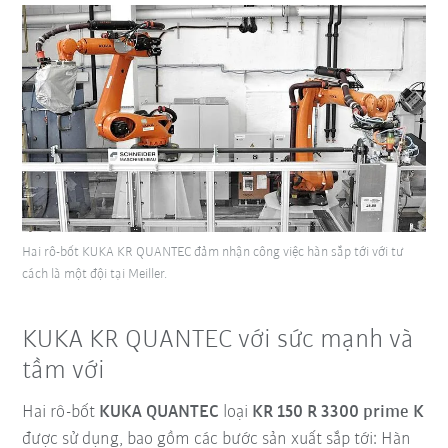
Hai rô-bốt KUKA KR QUANTEC đảm nhận công việc hàn sắp tới với tư
cách là một đội tại Meiller.
KUKA KR QUANTEC với sức mạnh và
tầm với
Hai rô-bốt
KUKA QUANTEC
loại
KR 150 R 3300 prime K
được sử dụng, bao gồm các bước sản xuất sắp tới: Hàn