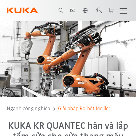
Vui lòng lựa chọn một ngôn ngữ:
Tất cả các đối tác hệ thống
Ngành công nghiệp
Giải pháp Rô-bốt Meiller
KUKA KR QUANTEC hàn và lắp