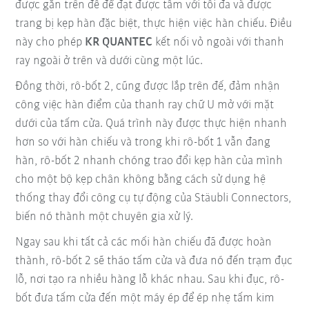
được gắn trên đế để đạt được tầm với tối đa và được
trang bị kẹp hàn đặc biệt, thực hiện việc hàn chiếu. Điều
này cho phép
KR QUANTEC
kết nối vỏ ngoài với thanh
ray ngoài ở trên và dưới cùng một lúc.
Đồng thời, rô-bốt 2, cũng được lắp trên đế, đảm nhận
công việc hàn điểm của thanh ray chữ U mở với mặt
dưới của tấm cửa. Quá trình này được thực hiện nhanh
hơn so với hàn chiếu và trong khi rô-bốt 1 vẫn đang
hàn, rô-bốt 2 nhanh chóng trao đổi kẹp hàn của mình
cho một bộ kẹp chân không bằng cách sử dụng hệ
thống thay đổi công cụ tự động của Stäubli Connectors,
biến nó thành một chuyên gia xử lý.
Ngay sau khi tất cả các mối hàn chiếu đã được hoàn
thành, rô-bốt 2 sẽ tháo tấm cửa và đưa nó đến trạm đục
lỗ, nơi tạo ra nhiều hàng lỗ khác nhau. Sau khi đục, rô-
bốt đưa tấm cửa đến một máy ép để ép nhẹ tấm kim