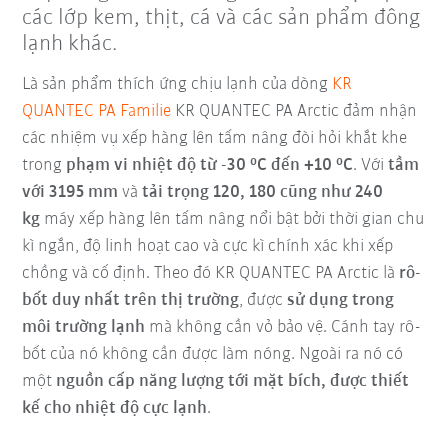
các lớp kem, thịt, cá và các sản phẩm đông
lạnh khác.
Là sản phẩm thích ứng chịu lạnh của dòng
KR
QUANTEC PA Familie
KR QUANTEC PA Arctic đảm nhận
các nhiệm vụ xếp hàng lên tấm nâng đòi hỏi khắt khe
trong
phạm vi nhiệt độ
từ
-30 °C đến +10 °C
. Với
tầm
với 3195 mm
và
tải trọng 120, 180 cũng như 240
kg
máy xếp hàng lên tấm nâng nổi bật bởi thời gian chu
kì ngắn, độ linh hoạt cao và cực kì chính xác khi xếp
chồng và cố định. Theo đó KR QUANTEC PA Arctic là
rô-
bốt duy nhất trên thị trường
, được
sử dụng trong
môi trường lạnh
mà không cần vỏ bảo vệ. Cánh tay rô-
bốt của nó không cần được làm nóng. Ngoài ra nó có
một
nguồn cấp năng lượng tới mặt bích, được thiết
kế cho nhiệt độ cực lạnh
.