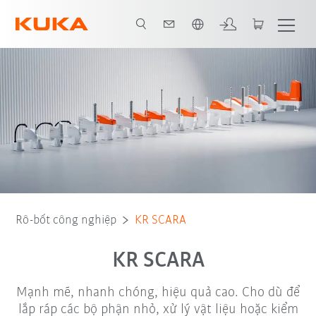
Vui lòng lựa chọn một ngôn ngữ:
Video
Các ưu điểm
Các mô hình rô-bốt
Các phạm vi ứng dụng
Rô-bốt công nghiệp
KR SCARA
KR SCARA
Mạnh mẽ, nhanh chóng, hiệu quả cao. Cho dù để
lắp ráp các bộ phận nhỏ, xử lý vật liệu hoặc kiểm