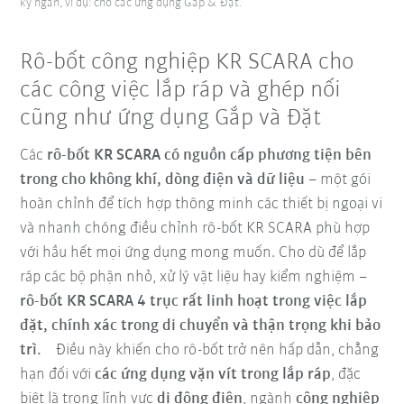
kỳ ngắn, ví dụ: cho các ứng dụng Gắp & Đặt.
Rô-bốt công nghiệp KR SCARA cho
các công việc lắp ráp và ghép nối
cũng như ứng dụng Gắp và Đặt
Các
rô-bốt KR SCARA có nguồn cấp phương tiện bên
trong cho không khí, dòng điện và dữ liệu
– một gói
hoàn chỉnh để tích hợp thông minh các thiết bị ngoại vi
và nhanh chóng điều chỉnh rô-bốt KR SCARA phù hợp
với hầu hết mọi ứng dụng mong muốn. Cho dù để lắp
ráp các bộ phận nhỏ, xử lý vật liệu hay kiểm nghiệm –
rô-bốt KR SCARA 4 trục rất linh hoạt trong việc lắp
đặt, chính xác trong di chuyển và thận trọng khi bảo
trì.
Điều này khiến cho rô-bốt trở nên hấp dẫn, chẳng
hạn đối với
các ứng dụng vặn vít trong lắp ráp
, đặc
biệt là trong lĩnh vực
di động điện
, ngành
công nghiệp