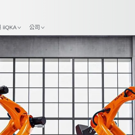
中文 / Chinese
使用KUKA機械手臂指南，
立即體驗機械手臂指南!
置
iiQKA
公司
機器人種類
應用