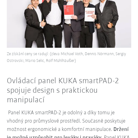
Ze získání ceny se radují: (zleva Michael Voth, Dennis Nörmann, Sergiy
Ostrovski, Mario Selic, Rolf Mühlhäußer)
Ovládací panel KUKA smartPAD-2
spojuje design s praktickou
manipulací
Panel KUKA smartPAD-2 je odolný a díky tomu je
vhodný pro průmyslové prostředí. Současně poskytuje
možnost ergonomické a komfortní manipulace.
Držení
je možné uzpůsobit pro leváky i praváky
. Panel KUKA