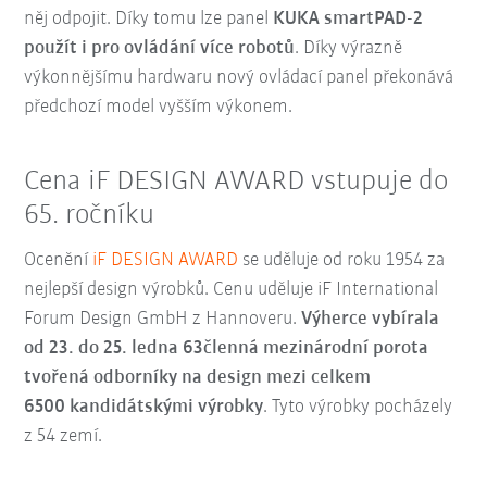
něj odpojit. Díky tomu lze panel
KUKA smartPAD-2
použít i pro ovládání více robotů
. Díky výrazně
výkonnějšímu hardwaru nový ovládací panel překonává
předchozí model vyšším výkonem.
Cena iF DESIGN AWARD vstupuje do
65. ročníku
Ocenění
iF DESIGN AWARD
se uděluje od roku 1954 za
nejlepší design výrobků. Cenu uděluje iF International
Forum Design GmbH z Hannoveru.
Výherce vybírala
od 23. do 25. ledna 63členná mezinárodní porota
tvořená odborníky na design mezi celkem
6500 kandidátskými výrobky
. Tyto výrobky pocházely
z 54 zemí.