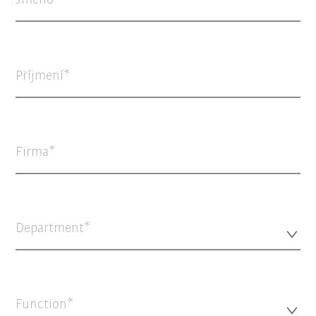
Jméno
Příjmení
Firma
Department*
Function*