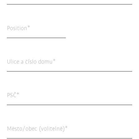
Position
Ulice a číslo domu
PSČ
Město/obec (volitelně)