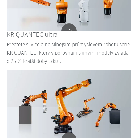
KR QUANTEC ultra
Přečtěte si více o nejsilnějším průmyslovém robotu série
KR QUANTEC, který v porovnání s jinými modely zvládá
o 25 % kratší doby taktu.