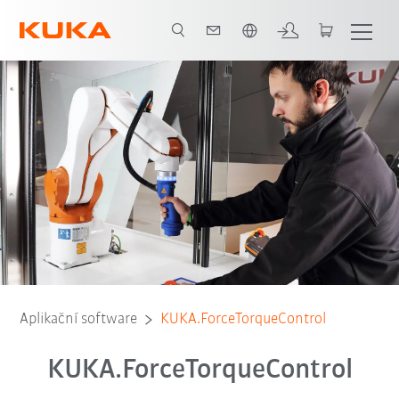
Čeština / Czech
Aplikační software
KUKA.ForceTorqueControl
KUKA.ForceTorqueControl