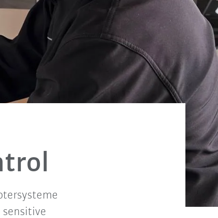
trol
botersysteme
 sensitive