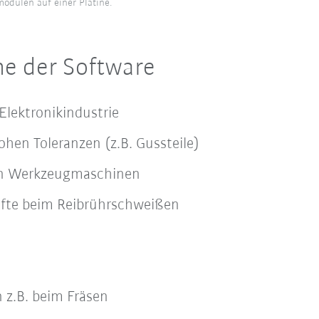
odulen auf einer Platine.
e der Software
 Elektronikindustrie
hen Toleranzen (z.B. Gussteile)
on Werkzeugmaschinen
räfte beim Reibrührschweißen
 z.B. beim Fräsen