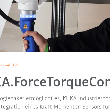
ueControl
A.ForceTorqueCon
ogiepaket ermöglicht es, KUKA Industriero
ntegration eines Kraft-Momenten-Sensors für