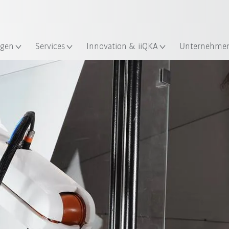
Französisch / French
gen
Services
Innovation & iiQKA
Unternehme