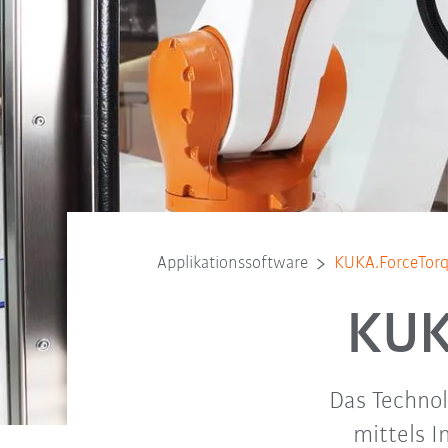
Applikationssoftware
KUKA.ForceTorq
KUK
Das Technol
mittels I