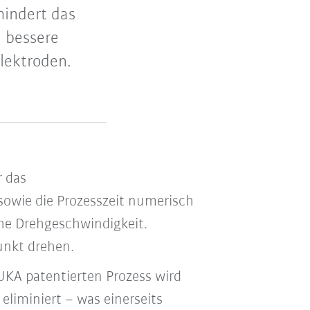
hindert das
e bessere
lektroden.
r das
sowie die Prozesszeit numerisch
che Drehgeschwindigkeit.
nkt drehen.
UKA patentierten Prozess wird
liminiert – was einerseits