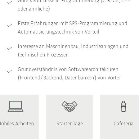
Gute Kenntnisse in Programmierung (z. B. C#, C++
oder ähnliche)
Erste Erfahrungen mit SPS-Programmierung und
Automatisierungstechnik von Vorteil
Interesse an Maschinenbau, Industrieanlagen und
technischen Prozessen
Grundverständnis von Softwarearchitekturen
(Frontend/Backend, Datenbanken) von Vorteil
obiles Arbeiten
Starter-Tage
Cafeteria