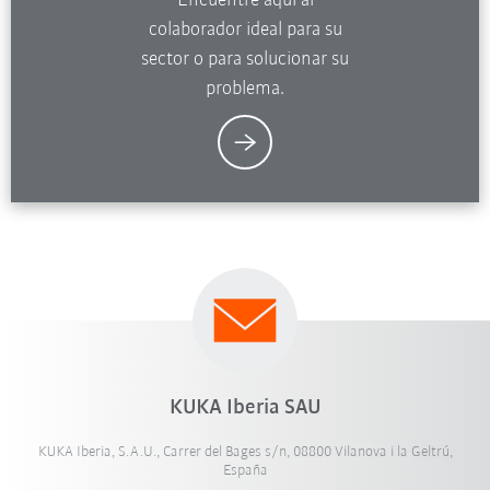
Encuentre aquí al
colaborador ideal para su
sector o para solucionar su
problema.
KUKA Iberia SAU
KUKA Iberia, S.A.U., Carrer del Bages s/n, 08800 Vilanova i la Geltrú,
España