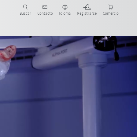
Buscar
Contacto
Idioma
Registrarse
Comercio
ueva Guía de Robots
Robots