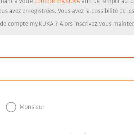
nant à votre
compte my.KUKA
afin de remplir aut
s avez enregistrées. Vous avez la possibilité de les 
 de compte my.KUKA ? Alors inscrivez-vous maint
Monsieur