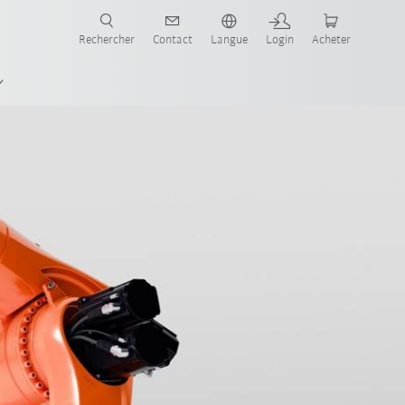
robots pour votre secteur et l'application souhaitée!
Rechercher
Contact
Langue
Login
Acheter