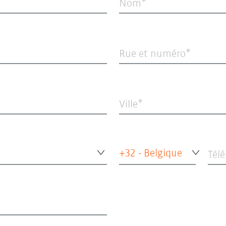
Nom
Rue et numéro
Ville
+32 - Belgique
Tél