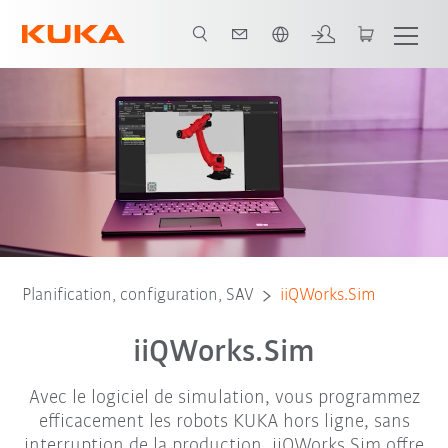
Néerlandais / Dutch
es
iiQWorks.Sim Basic
iiQWorks.Sim Advanced
Video Tutorials
Planification, configuration, SAV
iiQWorks.Sim
iiQWorks.Sim
Avec le logiciel de simulation, vous programmez
efficacement les robots KUKA hors ligne, sans
interruption de la production. iiQWorks.Sim offre