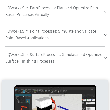
iiQWorks.Sim PathProcesses: Plan and Optimize Path-
Based Processes Virtually
iiQWorks.Sim PointProcesses: Simulate and Validate
Point-Based Applications
iiQWorks.Sim SurfaceProcesses: Simulate and Optimize
Surface Finishing Processes