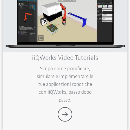
iiQWorks Video Tutorials
Scopri come pianificare,
simulare e implementare le
tue applicazioni robotiche
con iiQWorks, passo dopo
passo.