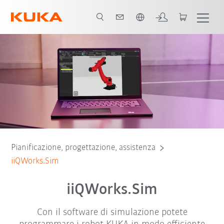
Italiano / Italian
ggi
iiQWorks.Sim Basic
iiQWorks.Sim Advanced
Video Tutorials
Pianificazione, progettazione, assistenza
iiQWorks.Sim
iiQWorks.Sim
Con il software di simulazione potete