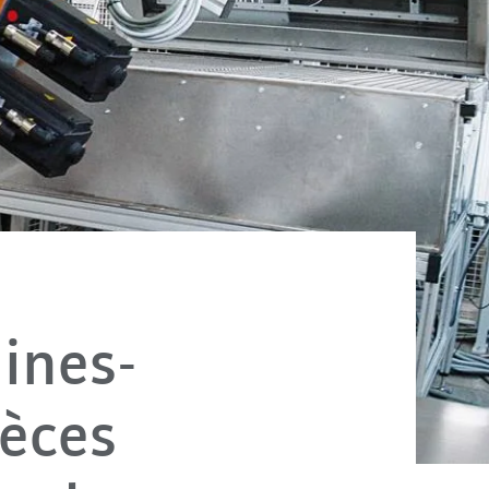
ines-
ièces