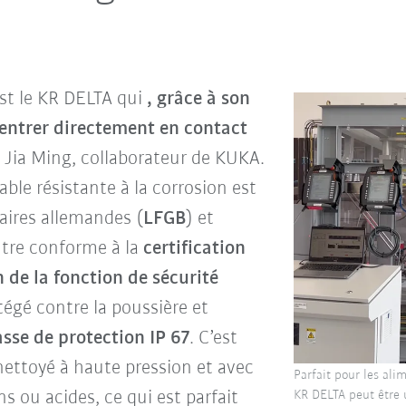
est le KR DELTA qui
, grâce à son
 entrer directement en contact
 Jia Ming, collaborateur de KUKA.
ble résistante à la corrosion est
aires allemandes (
LFGB
) et
outre conforme à la
certification
n de la fonction de sécurité
otégé contre la poussière et
asse de protection IP 67
. C’est
nettoyé à haute pression et avec
Parfait pour les alim
s ou acides, ce qui est parfait
KR DELTA peut être u