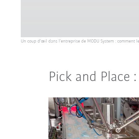
Un coup d’œil dans l’entreprise de MODU System : comment le 
Pick and Place 