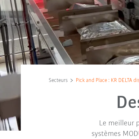
Secteurs
Pick and Place : KR DELTA dis
Des
Le meilleur p
systèmes MODU 