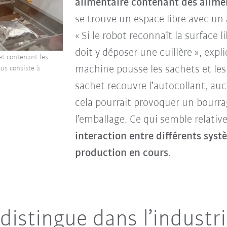
alimentaire contenant des alime
se trouve un espace libre avec un 
« Si le robot reconnaît la surface li
doit y déposer une cuillère », exp
et contenant les
machine pousse les sachets et les 
us consiste à
sachet recouvre l’autocollant, auc
cela pourrait provoquer un bourra
l’emballage. Ce qui semble relativ
interaction entre différents syst
production en cours
.
distingue dans l’industri