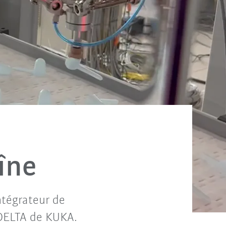
aîne
intégrateur de
DELTA de KUKA.