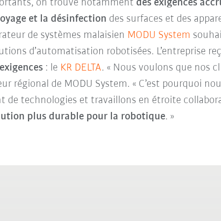
mportants, on trouve notamment
des exigences accr
oyage et la désinfection
des surfaces et des appare
égrateur de systèmes malaisien
MODU System
souhai
utions d’automatisation robotisées. L’entreprise reç
 exigences
: le
KR DELTA
. « Nous voulons que nos cl
cteur régional de MODU System. « C’est pourquoi n
de technologies et travaillons en étroite collabora
lution plus durable pour la robotique
. »