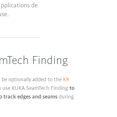
applications de
use.
mTech Finding
be optionally added to the
KR
 can use KUKA.SeamTech Finding
to
o track edges and seams
during