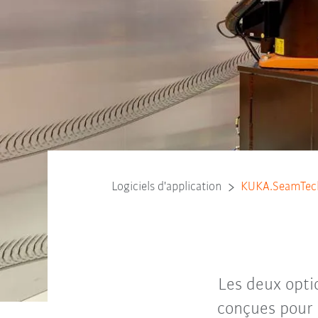
Logiciels d'application
KUKA.SeamTec
Les deux opti
conçues pour l