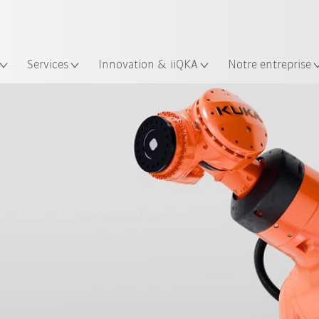
Trouvez des études de cas et des 
KUKA Guide robots
lacement
Services
Innovation & iiQKA
Notre entreprise