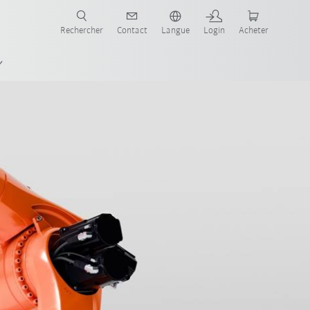
robots pour votre secteur et l'application souhaitée!
Rechercher
Contact
Langue
Login
Acheter