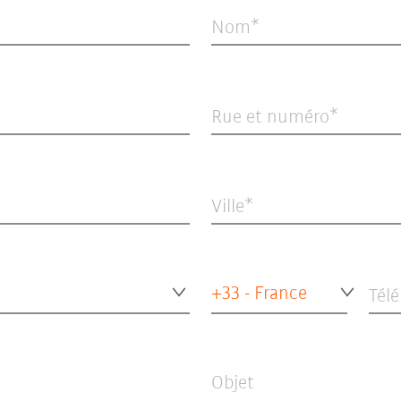
Nom
Rue et numéro
Ville
+33 - France
Tél
Objet