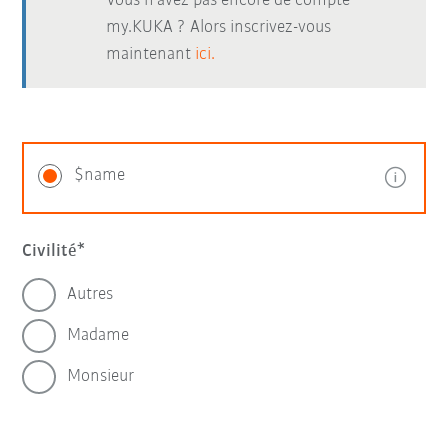
Vous n’avez pas encore de compte
my.KUKA ? Alors inscrivez-vous
maintenant
ici.
$name
Civilité
Autres
Madame
Monsieur