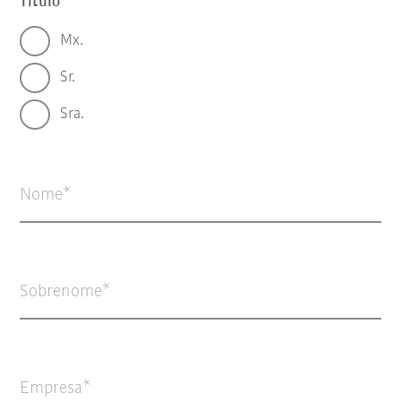
Título
Mx.
Sr.
Sra.
Nome
Sobrenome
Empresa