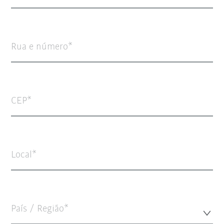
Rua e número
CEP
Local
País / Região*