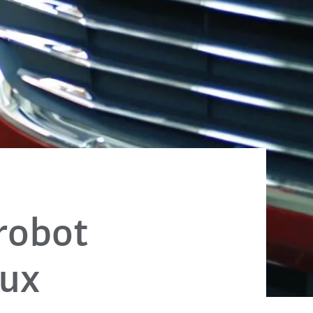
robot
eux