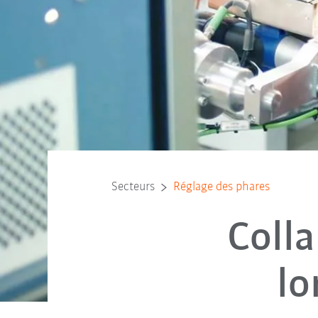
Secteurs
Réglage des phares
Coll
lo