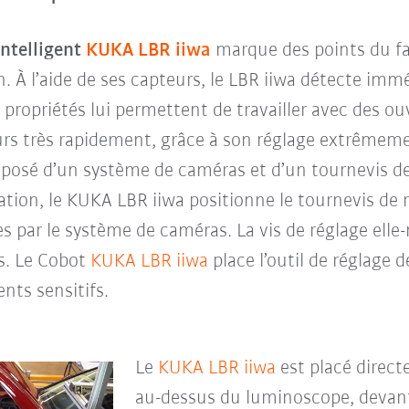
intelligent
KUKA LBR iiwa
marque des points du fait
n. À l’aide de ses capteurs, le LBR iiwa détecte im
es propriétés lui permettent de travailler avec des ou
urs très rapidement, grâce à son réglage extrêmeme
osé d’un système de caméras et d’un tournevis de r
ation, le KUKA LBR iiwa positionne le tournevis d
s par le système de caméras. La vis de réglage el
cs. Le Cobot
KUKA LBR iiwa
place l’outil de réglage 
nts sensitifs.
Le
KUKA LBR iiwa
est placé direct
au-dessus du luminoscope, devant l