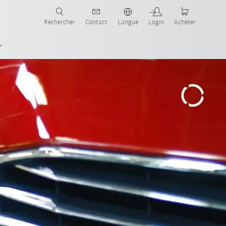
robots pour votre secteur et l'application souhaitée!
Rechercher
Contact
Langue
Login
Acheter
x
Tous les partenaires du système