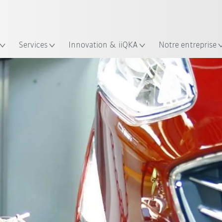
Trouvez des études de cas et des 
KUKA Guide robots
lacement
Services
Innovation & iiQKA
Notre entreprise
Vidéo
Concept CHR
Portique poids lourd
Pri