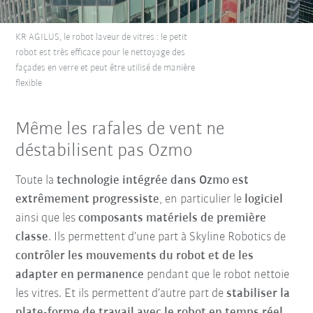
KR AGILUS, le robot laveur de vitres : le petit
robot est très efficace pour le nettoyage des
façades en verre et peut être utilisé de manière
flexible
Même les rafales de vent ne
déstabilisent pas Ozmo
Toute la
technologie intégrée dans Ozmo est
extrêmement progressiste
, en particulier le
logiciel
ainsi que les
composants matériels de première
classe
. Ils permettent d’une part à Skyline Robotics de
contrôler les mouvements du robot et de les
adapter en permanence
pendant que le robot nettoie
les vitres. Et ils permettent d’autre part de
stabiliser la
plate-forme de travail avec le robot en temps réel
.