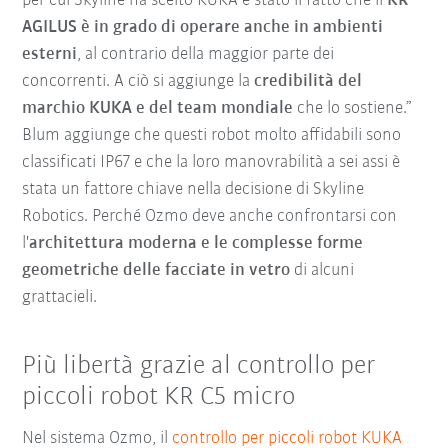
per cui Skyline ha scelto KUKA è stato il fatto che il
KR
AGILUS è in grado di operare anche in ambienti
esterni
, al contrario della maggior parte dei
concorrenti. A ciò si aggiunge la
credibilità del
marchio KUKA e del team mondiale
che lo sostiene.”
Blum aggiunge che questi robot molto affidabili sono
classificati IP67 e che la loro manovrabilità a sei assi è
stata un fattore chiave nella decisione di Skyline
Robotics. Perché Ozmo deve anche confrontarsi con
l'
architettura moderna e le complesse forme
geometriche delle facciate in vetro
di alcuni
grattacieli.
Più libertà grazie al controllo per
piccoli robot KR C5 micro
Nel sistema Ozmo, il
controllo per piccoli robot KUKA