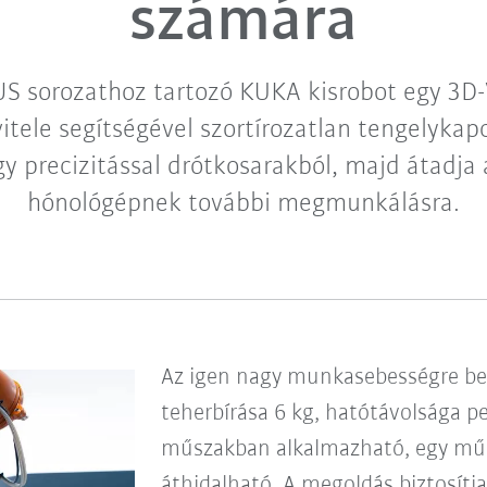
számára
S sorozathoz tartozó KUKA kisrobot egy 3D-
itele segítségével szortírozatlan tengelykap
gy precizitással drótkosarakból, majd átadja
hónológépnek további megmunkálásra.
Az igen nagy munkasebességre beá
teherbírása 6 kg, hatótávolsága 
műszakban alkalmazható, egy műsz
áthidalható. A megoldás biztosítj