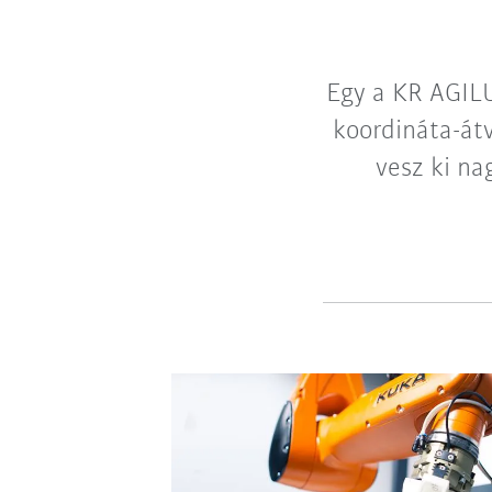
Egy a KR AGILU
koordináta-átv
vesz ki na