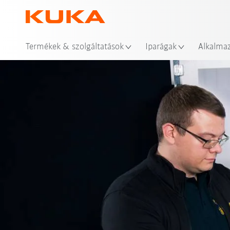
Hel
Termékek & szolgáltatások
Iparágak
Alkalma