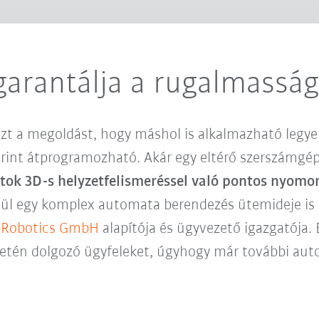
garantálja a rugalmassá
zt a megoldást, hogy máshol is alkalmazható legye
rint átprogramozható. Akár egy eltérő szerszámgépp
ok 3D-s helyzetfelismeréssel való pontos nyomo
ívül egy komplex automata berendezés ütemideje i
 Robotics GmbH
alapítója és ügyvezető igazgatója.
etén dolgozó ügyfeleket, úgyhogy már további aut