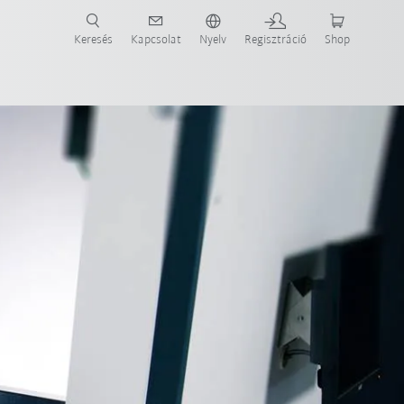
Keresés
Kapcsolat
Nyelv
Regisztráció
Shop
ide-ot most!