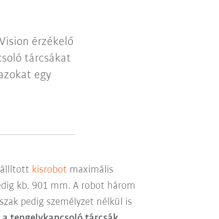
Vision érzékelő
csoló tárcsákat
 azokat egy
llított
kisrobot
maximális
pedig kb. 901 mm. A robot három
ak pedig személyzet nélkül is
a
a tengelykapcsoló tárcsák