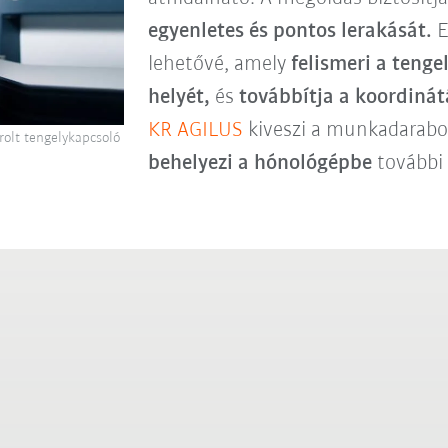
egyenletes és pontos lerakását.
E
lehetővé, amely
felismeri a teng
helyét,
és
továbbítja a koordinát
KR AGILUS
kiveszi a munkadarabot
rolt tengelykapcsoló
behelyezi a hónológépbe
további