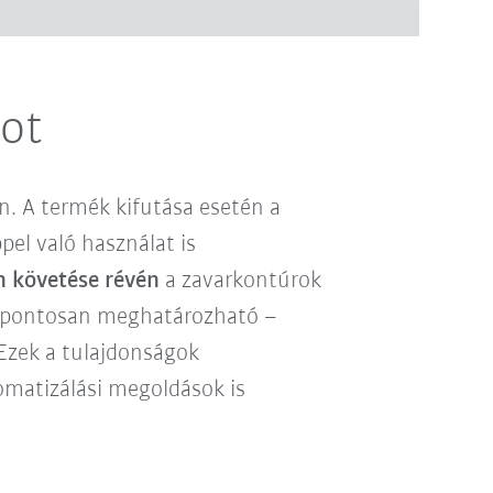
got
n. A termék kifutása esetén a
el való használat is
n követése révén
a zavarkontúrok
s pontosan meghatározható –
 Ezek a tulajdonságok
omatizálási megoldások is