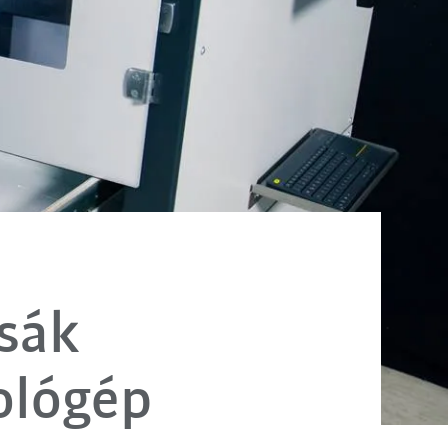
csák
ológép