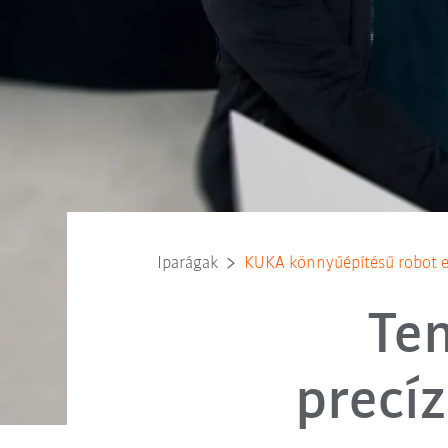
Iparágak
KUKA könnyűépítésű robot e
Ten
precí