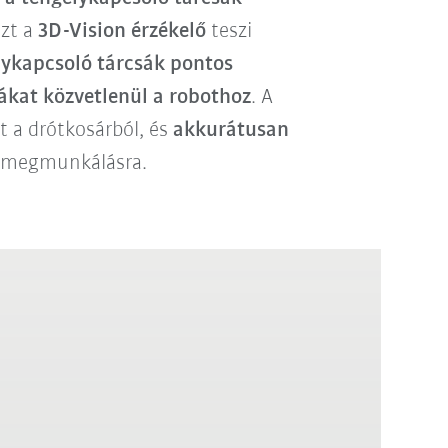
zt a
3D-Vision érzékelő
teszi
elykapcsoló tárcsák pontos
ákat közvetlenül a robothoz
. A
 a drótkosárból, és
akkurátusan
 megmunkálásra.