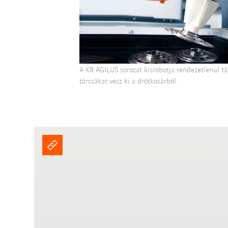
A KR AGILUS sorozat kisrobotja rendezetlenül tá
tárcsákat vesz ki a drótkosárból.