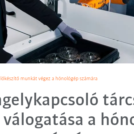
lőkészítő munkát végez a hónológép számára
gelykapcsoló tár
z válogatása a hón