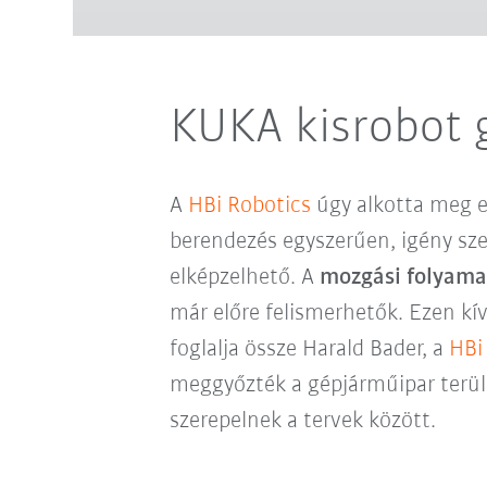
KUKA kisrobot 
A
HBi Robotics
úgy alkotta meg e
berendezés egyszerűen, igény sze
elképzelhető. A
mozgási folyamat
már előre felismerhetők. Ezen k
foglalja össze Harald Bader, a
HBi
meggyőzték a gépjárműipar terül
szerepelnek a tervek között.