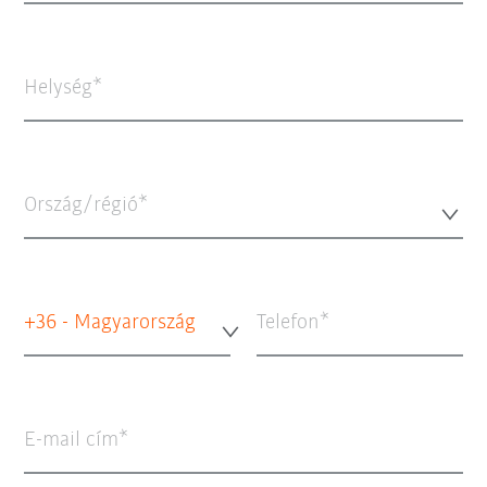
Helység
Ország/régió*
+36 - Magyarország
Telefon
E-mail cím