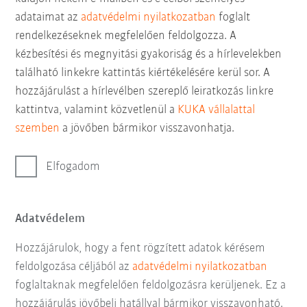
adataimat az
adatvédelmi nyilatkozatban
foglalt
rendelkezéseknek megfelelően feldolgozza. A
kézbesítési és megnyitási gyakoriság és a hírlevelekben
található linkekre kattintás kiértékelésére kerül sor. A
hozzájárulást a hírlevélben szereplő leiratkozás linkre
kattintva, valamint közvetlenül a
KUKA vállalattal
szemben
a jövőben bármikor visszavonhatja.
Elfogadom
Adatvédelem
Hozzájárulok, hogy a fent rögzített adatok kérésem
feldolgozása céljából az
adatvédelmi nyilatkozatban
foglaltaknak megfelelően feldolgozásra kerüljenek. Ez a
hozzájárulás jövőbeli hatállyal bármikor visszavonható.