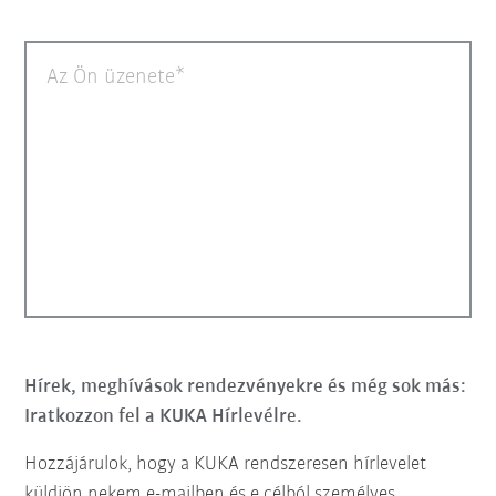
Az Ön üzenete
Hírek, meghívások rendezvényekre és még sok más:
Iratkozzon fel a KUKA Hírlevélre.
Hozzájárulok, hogy a KUKA rendszeresen hírlevelet
küldjön nekem e-mailben és e célból személyes