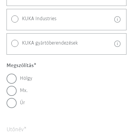
KUKA Industries
KUKA gyártóberendezések
Megszólítás
Hölgy
Mx.
Úr
Utónév