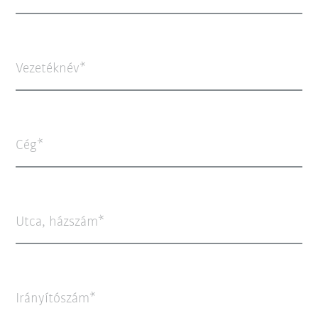
Vezetéknév
Cég
Utca, házszám
Irányítószám