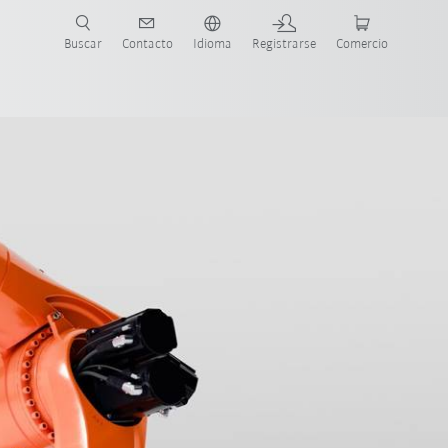
Buscar
Contacto
Idioma
Registrarse
Comercio
ueva Guía de Robots