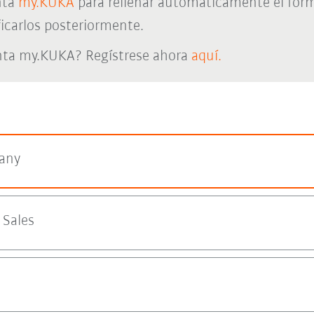
nta
my.KUKA
para rellenar automáticamente el form
icarlos posteriormente.
nta my.KUKA? Regístrese ahora
aquí.
any
Sales