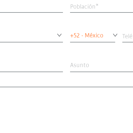
Población
+52 - México
Tel
Asunto