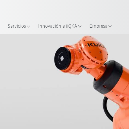
span / Spanish
industria y aplicación
cación
Empieza a investigar con la n
Servicios
Innovación e iiQKA
Empresa