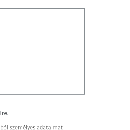
lre.
lból személyes adataimat