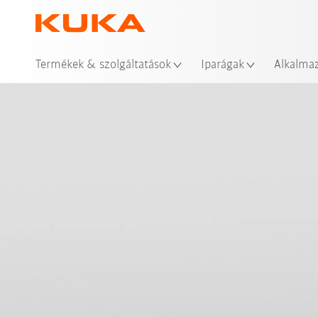
Hel
Termékek & szolgáltatások
Iparágak
Alkalma