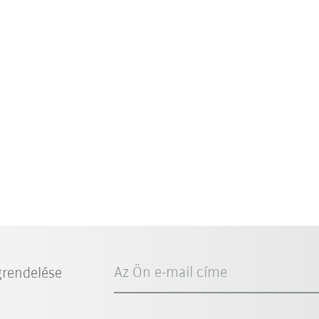
Az Ön e-mail címe
grendelése