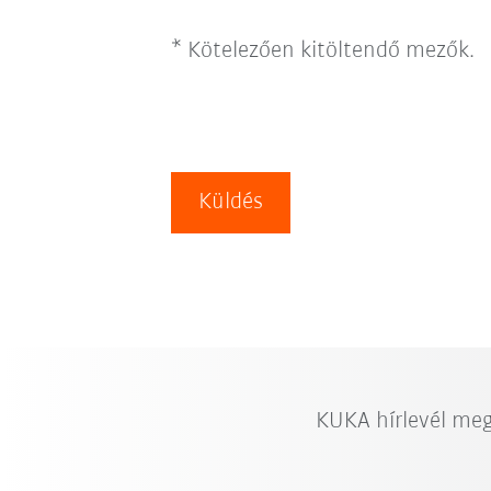
* Kötelezően kitöltendő mezők.
Küldés
KUKA hírlevél me