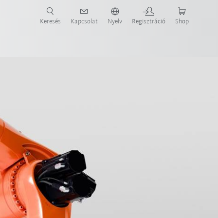
Keresés
Kapcsolat
Nyelv
Regisztráció
Shop
ide-ot most!