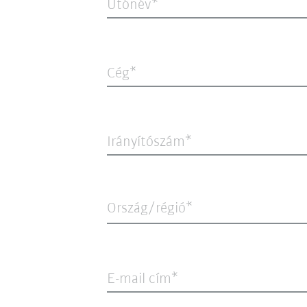
Utónév
Cég
Irányítószám
Ország/régió*
E-mail cím