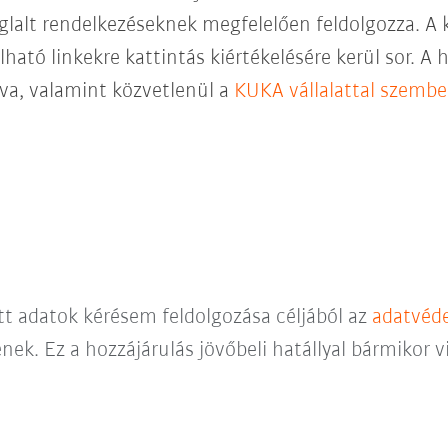
glalt rendelkezéseknek megfelelően feldolgozza. A 
lható linkekre kattintás kiértékelésére kerül sor. A 
ntva, valamint közvetlenül a
KUKA vállalattal szemb
ett adatok kérésem feldolgozása céljából az
adatvéde
nek. Ez a hozzájárulás jövőbeli hatállyal bármikor 