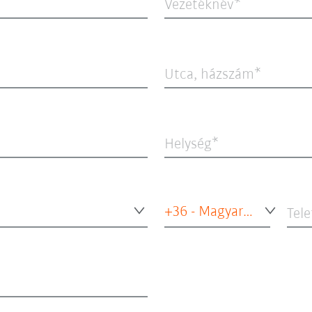
Vezetéknév
Utca, házszám
Helység
+36 - Magyarország
Tel