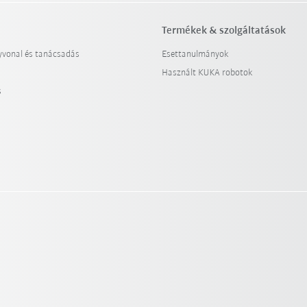
Termékek & szolgáltatások
yvonal és tanácsadás
Esettanulmányok
Használt KUKA robotok
s