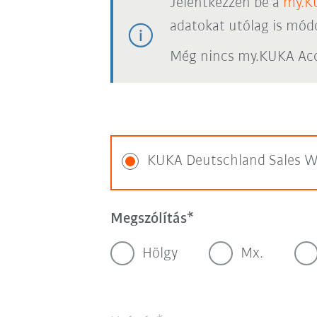
Jelentkezzen be a
my.K
adatokat utólag is módo
Még nincs my.KUKA Acc
KUKA Deutschland Sales W
Megszólítás
Hölgy
Mx.