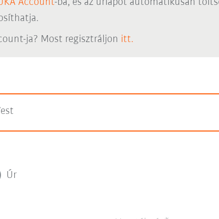
UKA Account
-ba, és az űrlapot automatikusan töltse
síthatja.
ount-ja? Most regisztráljon
itt.
est
Úr