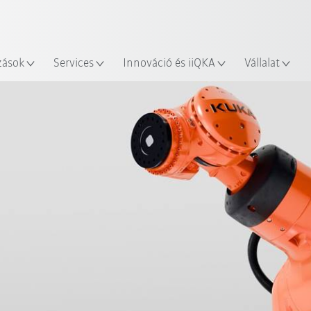
Robot Guide segítségével!
Angol / English
yszín
Ismerje meg a KUKA Robot Gu
zások
Services
Innováció és iiQKA
Vállalat