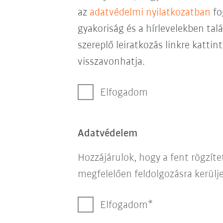
az
adatvédelmi nyilatkozatban
fo
gyakoriság és a hírlevelekben talá
szereplő leiratkozás linkre katti
visszavonhatja.
Elfogadom
Adatvédelem
Hozzájárulok, hogy a fent rögzít
megfelelően feldolgozásra kerülje
Elfogadom