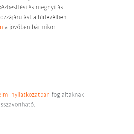
kézbesítési és megnyitási
hozzájárulást a hírlevélben
en
a jövőben bármikor
lmi nyilatkozatban
foglaltaknak
visszavonható.