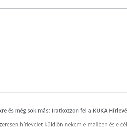
e és még sok más: Iratkozzon fel a KUKA Hírlevé
eresen hírlevelet küldjön nekem e-mailben és e cé