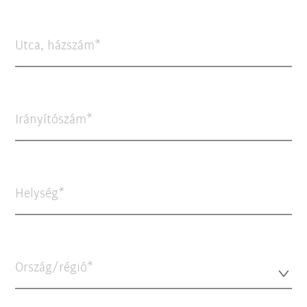
Utca, házszám
Irányítószám
Helység
Ország/régió*