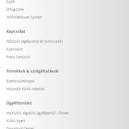
Sajtó
iiMagazine
Whistleblower System
Kapcsolat
Műszaki segélyvonal és tanácsadás
Kapcsolat
Press Contacts
Termékek & szolgáltatások
Esettanulmányok
Használt KUKA robotok
Ügyfélterület
my.KUKA: digitális ügyfélportál - Önnek
KUKA Xpert
Download Center