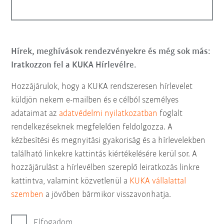
Hírek, meghívások rendezvényekre és még sok más:
Iratkozzon fel a KUKA Hírlevélre.
Hozzájárulok, hogy a KUKA rendszeresen hírlevelet
küldjön nekem e-mailben és e célból személyes
adataimat az
adatvédelmi nyilatkozatban
foglalt
rendelkezéseknek megfelelően feldolgozza. A
kézbesítési és megnyitási gyakoriság és a hírlevelekben
található linkekre kattintás kiértékelésére kerül sor. A
hozzájárulást a hírlevélben szereplő leiratkozás linkre
kattintva, valamint közvetlenül a
KUKA vállalattal
szemben
a jövőben bármikor visszavonhatja.
Elfogadom