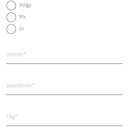
Hölgy
Mx.
Úr
Utónév
Vezetéknév
Cég