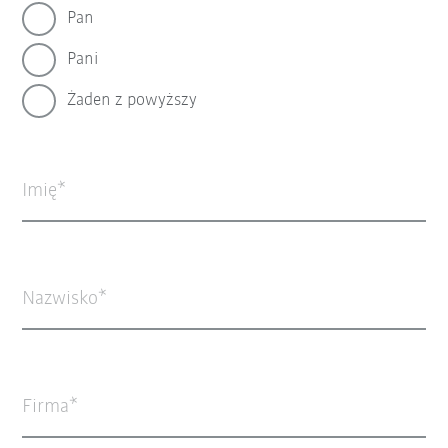
Pan
Pani
Żaden z powyższy
Imię
Nazwisko
Firma