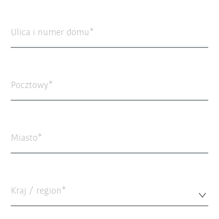
Ulica i numer domu
Pocztowy
Miasto
Kraj / region*