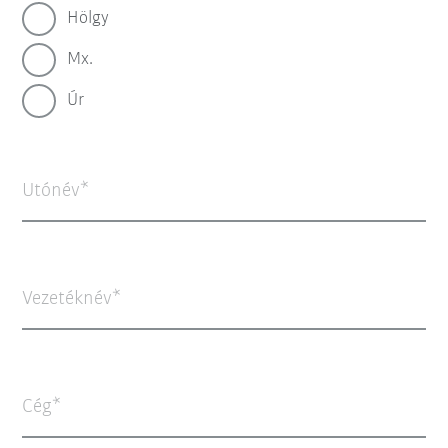
Hölgy
Mx.
Úr
Utónév
Vezetéknév
Cég