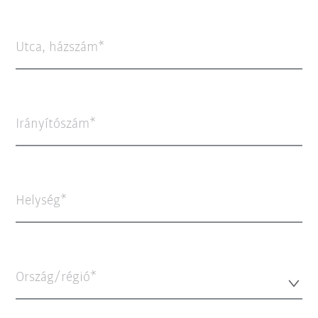
Utca, házszám
Irányítószám
Helység
Ország/régió*