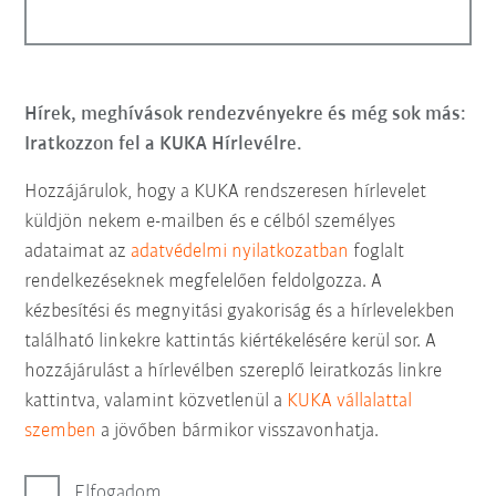
Hírek, meghívások rendezvényekre és még sok más:
Iratkozzon fel a KUKA Hírlevélre.
Hozzájárulok, hogy a KUKA rendszeresen hírlevelet
küldjön nekem e-mailben és e célból személyes
adataimat az
adatvédelmi nyilatkozatban
foglalt
rendelkezéseknek megfelelően feldolgozza. A
kézbesítési és megnyitási gyakoriság és a hírlevelekben
található linkekre kattintás kiértékelésére kerül sor. A
hozzájárulást a hírlevélben szereplő leiratkozás linkre
kattintva, valamint közvetlenül a
KUKA vállalattal
szemben
a jövőben bármikor visszavonhatja.
Elfogadom