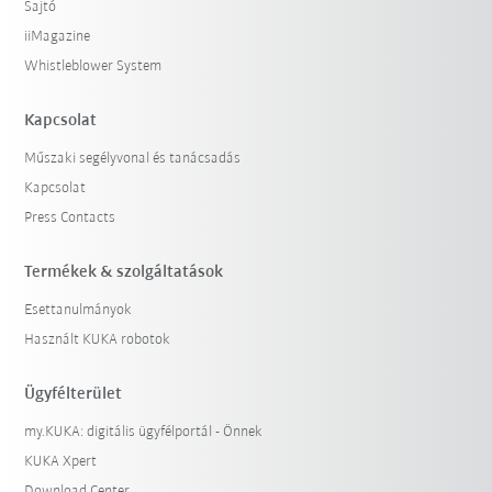
Sajtó
iiMagazine
Whistleblower System
Kapcsolat
Műszaki segélyvonal és tanácsadás
Kapcsolat
Press Contacts
Termékek & szolgáltatások
Esettanulmányok
Használt KUKA robotok
Ügyfélterület
my.KUKA: digitális ügyfélportál - Önnek
KUKA Xpert
Download Center