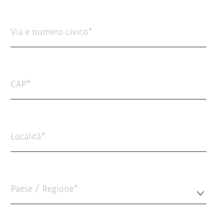
Via e numero civico
CAP
Località
Paese / Regione*