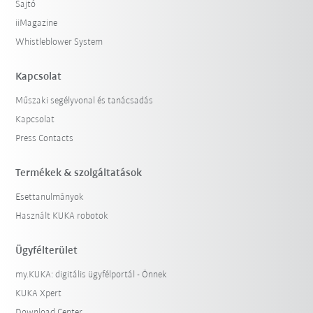
Sajtó
iiMagazine
Whistleblower System
Kapcsolat
Műszaki segélyvonal és tanácsadás
Kapcsolat
Press Contacts
Termékek & szolgáltatások
Esettanulmányok
Használt KUKA robotok
Ügyfélterület
my.KUKA: digitális ügyfélportál - Önnek
KUKA Xpert
Download Center