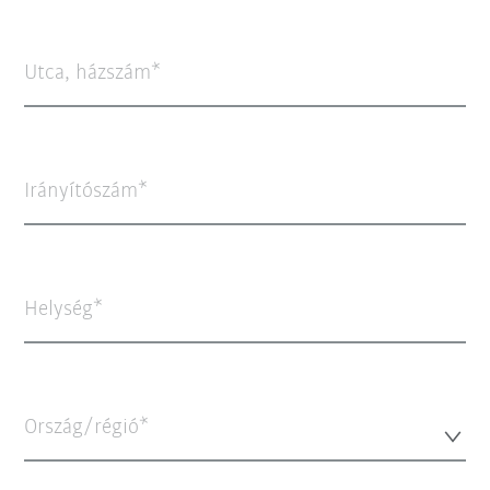
Utca, házszám
Irányítószám
Helység
Ország/régió*