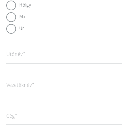
Hölgy
Mx.
Úr
Utónév
Vezetéknév
Cég