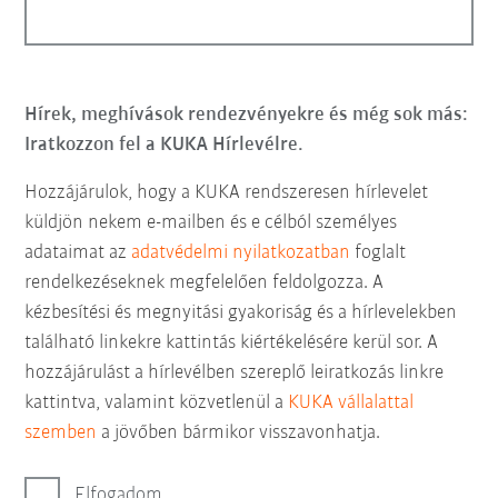
Hírek, meghívások rendezvényekre és még sok más:
Iratkozzon fel a KUKA Hírlevélre.
Hozzájárulok, hogy a KUKA rendszeresen hírlevelet
küldjön nekem e-mailben és e célból személyes
adataimat az
adatvédelmi nyilatkozatban
foglalt
rendelkezéseknek megfelelően feldolgozza. A
kézbesítési és megnyitási gyakoriság és a hírlevelekben
található linkekre kattintás kiértékelésére kerül sor. A
hozzájárulást a hírlevélben szereplő leiratkozás linkre
kattintva, valamint közvetlenül a
KUKA vállalattal
szemben
a jövőben bármikor visszavonhatja.
Elfogadom