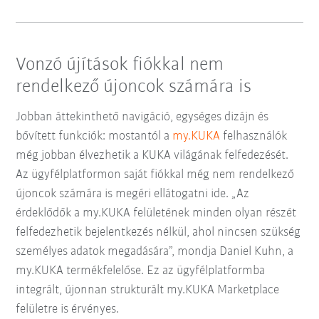
Vonzó újítások fiókkal nem
rendelkező újoncok számára is
Jobban áttekinthető navigáció, egységes dizájn és
bővített funkciók: mostantól a
my.KUKA
felhasználók
még jobban élvezhetik a KUKA világának felfedezését.
Az ügyfélplatformon saját fiókkal még nem rendelkező
újoncok számára is megéri ellátogatni ide. „Az
érdeklődők a my.KUKA felületének minden olyan részét
felfedezhetik bejelentkezés nélkül, ahol nincsen szükség
személyes adatok megadására”, mondja Daniel Kuhn, a
my.KUKA termékfelelőse. Ez az ügyfélplatformba
integrált, újonnan strukturált my.KUKA Marketplace
felületre is érvényes.