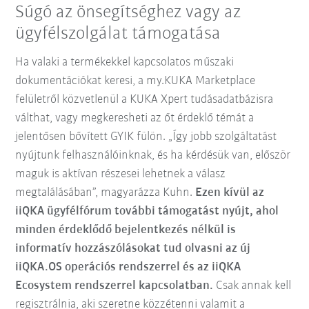
Súgó az önsegítséghez vagy az
ügyfélszolgálat támogatása
Ha valaki a termékekkel kapcsolatos műszaki
dokumentációkat keresi, a my.KUKA Marketplace
felületről közvetlenül a KUKA Xpert tudásadatbázisra
válthat, vagy megkeresheti az őt érdeklő témát a
jelentősen bővített GYIK fülön. „Így jobb szolgáltatást
nyújtunk felhasználóinknak, és ha kérdésük van, először
maguk is aktívan részesei lehetnek a válasz
megtalálásában”, magyarázza Kuhn.
Ezen kívül az
iiQKA ügyfélfórum további támogatást nyújt, ahol
minden érdeklődő bejelentkezés nélkül is
informatív hozzászólásokat tud olvasni az új
iiQKA.OS operációs rendszerrel és az iiQKA
Ecosystem rendszerrel kapcsolatban.
Csak annak kell
regisztrálnia, aki szeretne közzétenni valamit a