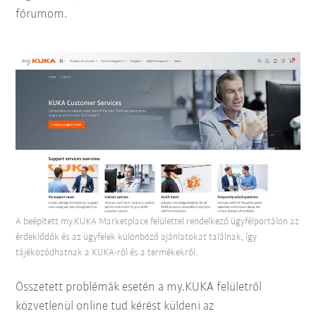
fórumom.
A beépített my.KUKA Marketplace felülettel rendelkező ügyfélportálon az
érdeklődők és az ügyfelek különböző ajánlatokat találnak, így
tájékozódhatnak a KUKA-ról és a termékekről.
Összetett problémák esetén a my.KUKA felületről
közvetlenül online tud kérést küldeni az