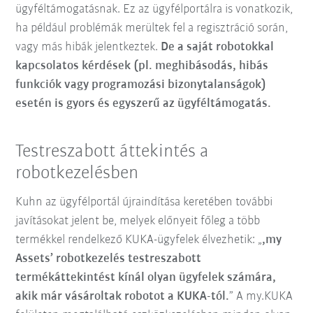
ügyféltámogatásnak. Ez az ügyfélportálra is vonatkozik,
ha például problémák merültek fel a regisztráció során,
vagy más hibák jelentkeztek.
De a saját robotokkal
kapcsolatos kérdések (pl. meghibásodás, hibás
funkciók vagy programozási bizonytalanságok)
esetén is gyors és egyszerű az ügyféltámogatás.
Testreszabott áttekintés a
robotkezelésben
Kuhn az ügyfélportál újraindítása keretében további
javításokat jelent be, melyek előnyeit főleg a több
termékkel rendelkező KUKA-ügyfelek élvezhetik: „
,my
Assets’ robotkezelés testreszabott
termékáttekintést kínál olyan ügyfelek számára,
akik már vásároltak robotot a KUKA-tól.
” A my.KUKA