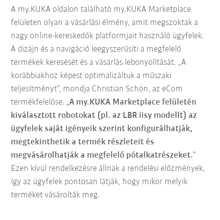
A my.KUKA oldalon található my.KUKA Marketplace
felületen olyan a vásárlási élmény, amit megszoktak a
nagy online-kereskedők platformjait használó ügyfelek.
A dizájn és a navigáció leegyszerűsíti a megfelelő
termékek keresését és a vásárlás lebonyolítását. „A
korábbiakhoz képest optimalizáltuk a műszaki
teljesítményt”, mondja Christian Schön, az eCom
termékfelelőse. „
A my.KUKA Marketplace felületén
kiválasztott robotokat (pl. az LBR iisy modellt) az
ügyfelek saját igényeik szerint konfigurálhatják,
megtekinthetik a termék részleteit és
megvásárolhatják a megfelelő pótalkatrészeket.
”
Ezen kívül rendelkezésre állnak a rendelési előzmények,
így az ügyfelek pontosan látják, hogy mikor melyik
terméket vásárolták meg.