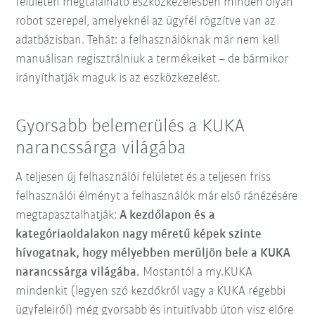
felületen megtalálható eszközkezelésben minden olyan
robot szerepel, amelyeknél az ügyfél rögzítve van az
adatbázisban. Tehát: a felhasználóknak már nem kell
manuálisan regisztrálniuk a termékeiket – de bármikor
irányíthatják maguk is az eszközkezelést.
Gyorsabb belemerülés a KUKA
narancssárga világába
A teljesen új felhasználói felületet és a teljesen friss
felhasználói élményt a felhasználók már első ránézésére
megtapasztalhatják:
A kezdőlapon és a
kategóriaoldalakon nagy méretű képek szinte
hívogatnak, hogy mélyebben merüljön bele a KUKA
narancssárga világába.
Mostantól a my.KUKA
mindenkit (legyen szó kezdőkről vagy a KUKA régebbi
ügyfeleiről) még gyorsabb és intuitívabb úton visz előre