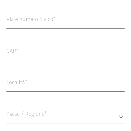
Via e numero civico
CAP
Località
Paese / Regione*