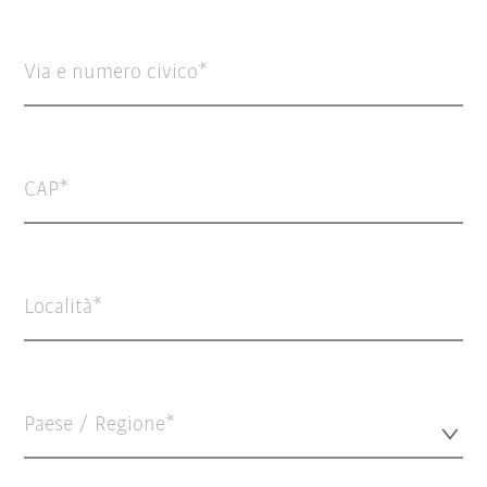
Via e numero civico
CAP
Località
Paese / Regione*