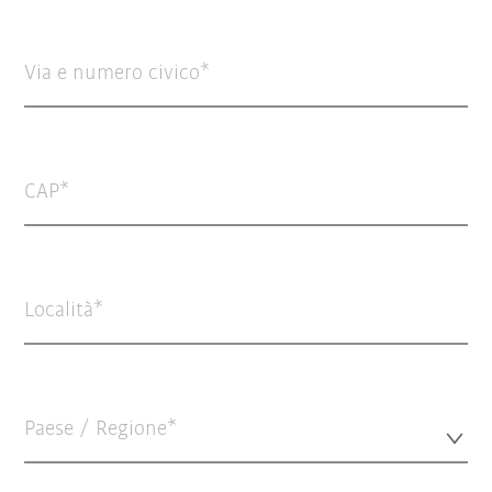
Via e numero civico
CAP
Località
Paese / Regione*