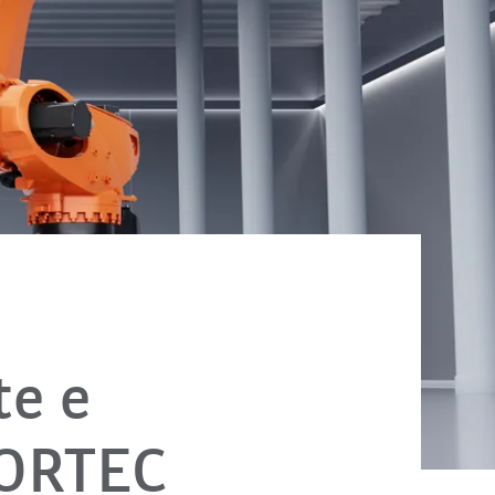
te e
 FORTEC