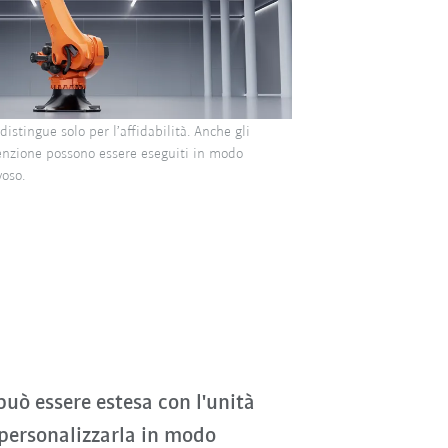
istingue solo per l’affidabilità. Anche gli
enzione possono essere eseguiti in modo
voso.
può essere estesa con l'unità
personalizzarla in modo