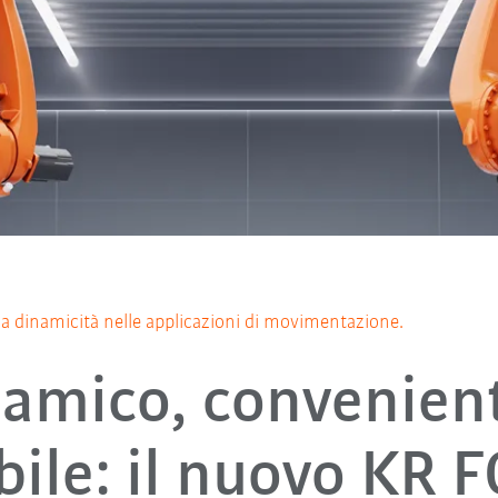
ua dinamicità nelle applicazioni di movimentazione.
amico, convenien
bile: il nuovo KR