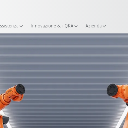
Italiano / Italian
izione
ssistenza
Innovazione & iiQKA
Azienda