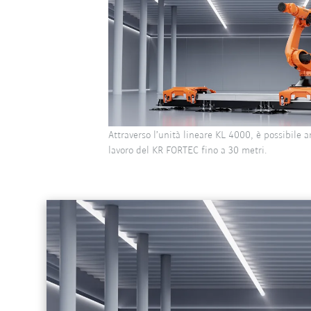
Attraverso l’unità lineare KL 4000, è possibile a
lavoro del KR FORTEC fino a 30 metri.