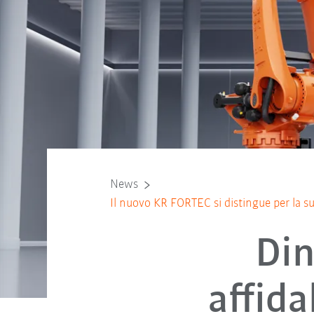
News
Il nuovo KR FORTEC si distingue per la s
Din
affida