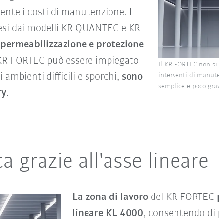
ente i costi di manutenzione.
I
resi dai modelli KR QUANTEC e KR
mpermeabilizzazione e protezione
l KR FORTEC può essere impiegato
Il KR FORTEC non si d
i ambienti difficili e sporchi,
sono
interventi di manut
semplice e poco gra
ry
.
 grazie all'asse lineare
La zona di lavoro
del KR FORTEC
lineare KL 4000
, consentendo di