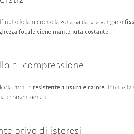
erstizi
 affinché le lamiere nella zona saldatura vengano
fis
ghezza focale viene mantenuta costante.
ullo di compressione
rticolarmente
resistente a usura e calore
. Inoltre fa
ali convenzionali.
e privo di isteresi