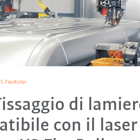
S FlexRoller
Fissaggio di lamier
tibile con il laser 