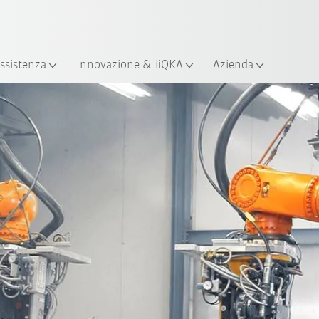
Italiano / Italian
izione
ssistenza
Innovazione & iiQKA
Azienda