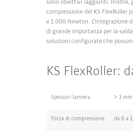
sono obiettivi raggiunti. Inoltre
compressione del KS FlexRoller p
e 1.000 Newton. L’integrazione de
di grande importanza per la sald
soluzioni configurate che possono
KS FlexRoller: da
Spessori lamiera
> 3 mm
Forza di compressione
da 0 a 