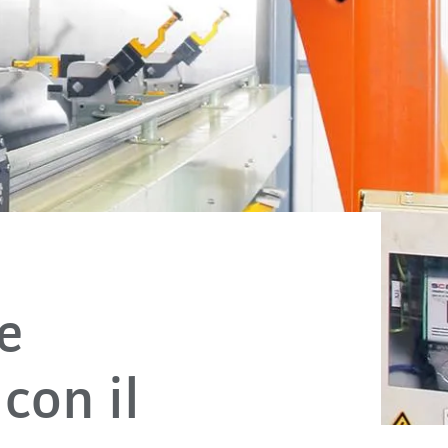
e
con il