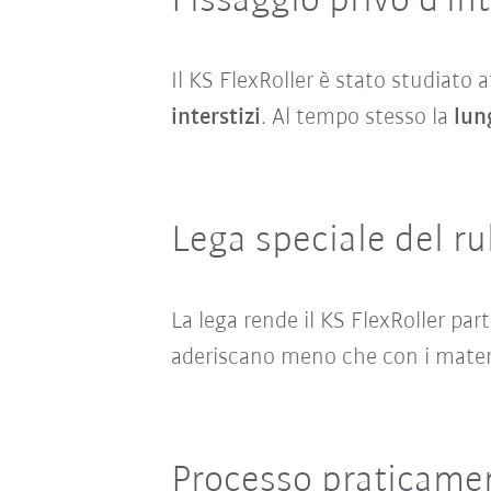
Fissaggio privo d’int
Il KS FlexRoller è stato studiato
interstizi
. Al tempo stesso la
lun
Lega speciale del r
La lega rende il KS FlexRoller pa
aderiscano meno che con i materi
Processo praticament