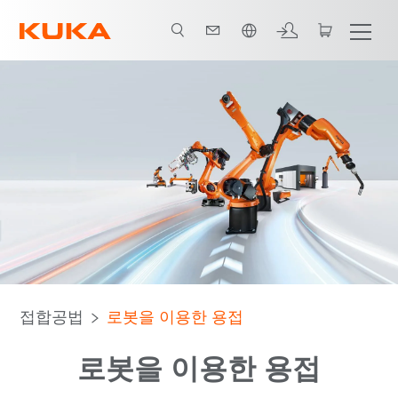
한국어 / Korean
로세스
백서
고객 사례
문의하기
로봇
전체 패키지
접합공법
로봇을 이용한 용접
로봇을 이용한 용접