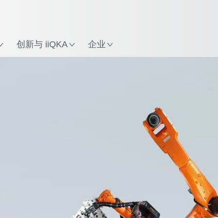
英语 / English
中文 / Chinese
置
创新与 iiQKA
企业
白皮书
客户案例
contact
机器人