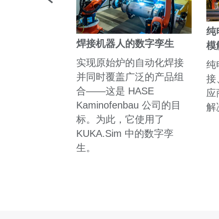
产线
纯
焊接机器人的数字孪生
模
发和供应用于生
实现原始炉的自动化焊接
和电池组的全
纯
并同时覆盖广泛的产品组
自动化生产设
接
合——这是 HASE
应
Kaminofenbau 公司的目
解
标。为此，它使用了
KUKA.Sim 中的数字孪
生。