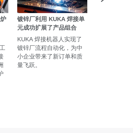
锅炉
镀锌厂利用 KUKA 焊接单
cell4_prod
元成功扩展了产品组合
元可用于焊接
KUKA 焊接机器人实现了
叶片
 工
镀锌厂流程自动化，为中
中型 STELA
接
小企业带来了新订单和质
cell4_produ
洲
量飞跃。
接能力提升到
炉
度，同时提高
节省了时间。