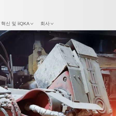
한국어 / Korean
치
혁신 및 iiQKA
회사
Foundry용 손목
로봇 유형
선반부착형 로봇