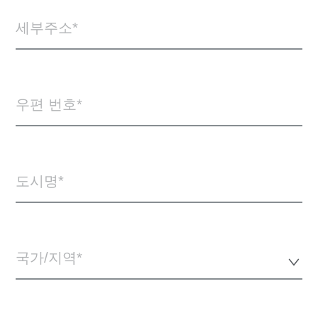
세부주소
우편 번호
도시명
국가/지역*