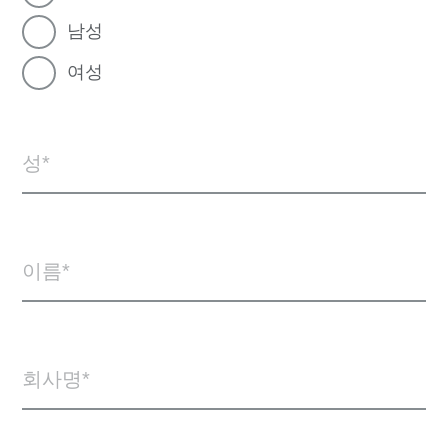
남성
여성
성
이름
회사명