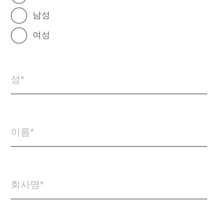
남성
여성
성
이름
회사명