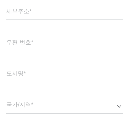
세부주소
우편 번호
도시명
국가/지역*