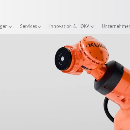
Englisch / English
ndort
gen
Services
Innovation & iiQKA
Unternehme