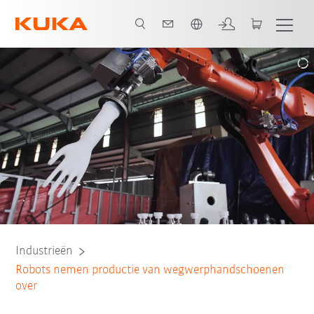
Nederlands / Dutch
Alle systeempartners
Industrieën
Robots nemen productie van wegwerphandschoenen
over