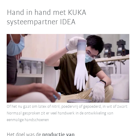
Hand in hand met KUKA
systeempartner IDEA
Of het nu gaat om latex of nitril, poedervrij of gepoederd, in wit of zwart:
Normaal gesproken zit er veel handwerk in de ontwikkeling van
eenmalige handschoenen
Het doel was de
productie van