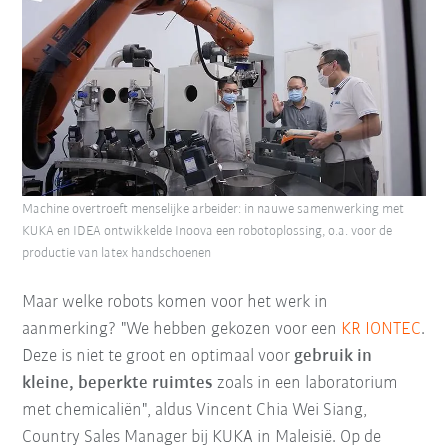
Machine overtroeft menselijke arbeider: in nauwe samenwerking met
KUKA en IDEA ontwikkelde Inoova een robotoplossing, o.a. voor de
productie van latex handschoenen
Maar welke robots komen voor het werk in
aanmerking? "We hebben gekozen voor een
KR IONTEC
.
Deze is niet te groot en optimaal voor
gebruik in
kleine, beperkte ruimtes
zoals in een laboratorium
met chemicaliën", aldus Vincent Chia Wei Siang,
Country Sales Manager bij KUKA in Maleisië. Op de