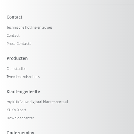
Contact
Technische hotline en advies
Contact
Press Contacts
Producten
Casestudies
Filter terugzetten
Tweedehandsrobots
Klantengedeelte
my.KUKA: uw digitaal klantenportaal
KUKA Xpert
Downloadcenter
Onderneming