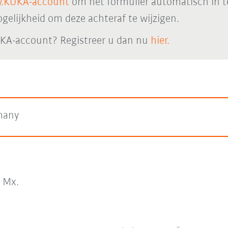
.KUKA-account
om het formulier automatisch in t
elijkheid om deze achteraf te wijzigen.
KA-account? Registreer u dan nu
hier.
many
Mx.