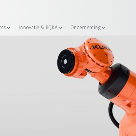
Nederlands / Dutch
ces
Innovatie & iiQKA
Onderneming