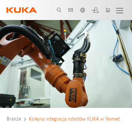
Polski / Polish
Wszyscy partnerzy systemowi
Branże
Kolejna integracja robotów KUKA w Nomet