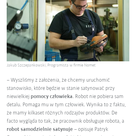
Jakub Szczepankowski, Programista w firmie Nomet
– Wyszliśmy z założenia, że chcemy uruchomić
stanowisko, które będzie w stanie satynować przy
niewielkiej
pomocy człowieka
. Robot nie pobiera sam
detalu. Pomaga mu w tym człowiek. Wynika to z faktu,
że mamy kilkaset różnych rodzajów produktów. De
facto wygląda to tak, że pracownik obsługuje robota, a
robot samodzielnie satynuje
– opisuje Patryk