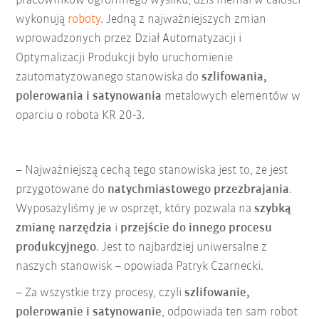
pracowników ogromnego wysiłku, dziś niemal w całości
wykonują
roboty
. Jedną z najważniejszych zmian
wprowadzonych przez Dział Automatyzacji i
Optymalizacji Produkcji było uruchomienie
zautomatyzowanego stanowiska do
szlifowania,
polerowania i satynowania
metalowych elementów w
oparciu o robota KR 20-3.
– Najważniejszą cechą tego stanowiska jest to, że jest
przygotowane do
natychmiastowego przezbrajania
.
Wyposażyliśmy je w osprzęt, który pozwala na
szybką
zmianę narzędzia
i
przejście do innego procesu
produkcyjnego
. Jest to najbardziej uniwersalne z
naszych stanowisk – opowiada Patryk Czarnecki.
– Za wszystkie trzy procesy, czyli
szlifowanie,
polerowanie i satynowanie
, odpowiada ten sam robot