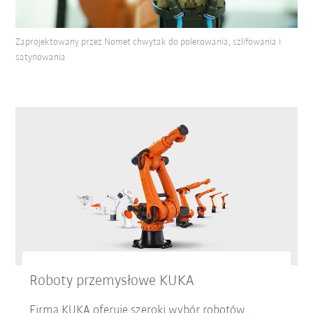
Zaprojektowany przez Nomet chwytak do polerowania, szlifowania i
satynowania
Roboty przemysłowe KUKA
Firma KUKA oferuje szeroki wybór robotów