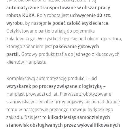
(w ściśle określonej liczbie sztuk), bufory są
automatycznie transportowane w obszar pracy
robota KUKA
. Rolą robota jest
uchwycenie 10 szt.
wyrobu
, by następnie
podać całość etykieciarce
.
Oetykietowane partie trafiają do pojemnika
załadowczego. Wszystko dzieje się pod okiem operatora,
którego zadaniem jest
pakowanie gotowych
partii.
Gotowy produkt trafia do jednego z kluczowych
klientów Hanplastu.
Kompleksową automatyzację produkcji –
od
wtryskarek po procesy związane z logistyką
–
Hanplast prowadzi od lat. Pierwsze zrobotyzowane
stanowiska w siedzibie firmy pojawiły się ponad dekadę
temu w następstwie prężnego rozwoju bydgoskiego
zakładu. Dziś jest to
kilkadziesiąt samodzielnych
stanowisk obsługiwanych przez wykwalifikowanych