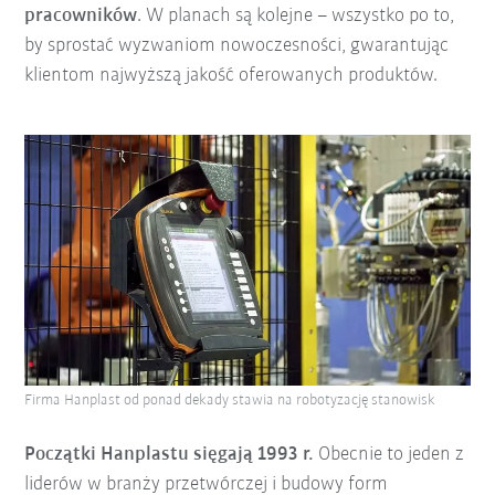
pracowników
. W planach są kolejne – wszystko po to,
by sprostać wyzwaniom nowoczesności, gwarantując
klientom najwyższą jakość oferowanych produktów.
Firma Hanplast od ponad dekady stawia na robotyzację stanowisk
Początki Hanplastu sięgają 1993 r.
Obecnie to jeden z
liderów w branży przetwórczej i budowy form