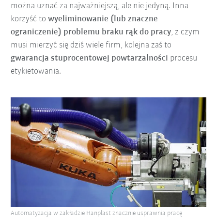
można uznać za najważniejszą, ale nie jedyną. Inna
korzyść to
wyeliminowanie (lub znaczne
ograniczenie) problemu braku rąk do pracy
, z czym
musi mierzyć się dziś wiele firm, kolejna zaś to
gwarancja stuprocentowej powtarzalności
procesu
etykietowania.
Automatyzacja w zakładzie Hanplast znacznie usprawnia pracę