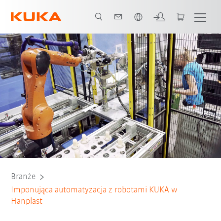
Polski / Polish
Wszyscy partnerzy systemowi
Branże
Imponująca automatyzacja z robotami KUKA w
Hanplast