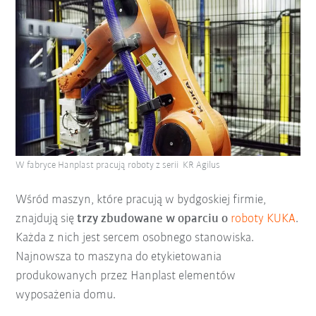
W fabryce Hanplast pracują roboty z serii KR Agilus
Wśród maszyn, które pracują w bydgoskiej firmie,
znajdują się
trzy zbudowane w oparciu o
roboty KUKA
.
Każda z nich jest sercem osobnego stanowiska.
Najnowsza to maszyna do etykietowania
produkowanych przez Hanplast elementów
wyposażenia domu.